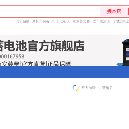
汽车贴膜
摩托车装备
行车记录仪
京保养套餐
爱车惠清洗
车载充电
努力加载中，请稍后...